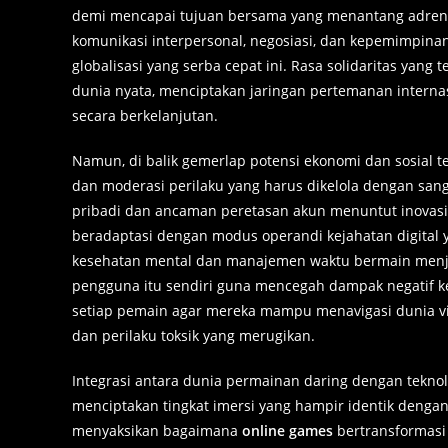
demi mencapai tujuan bersama yang menantang adrenal
komunikasi interpersonal, negosiasi, dan kepemimpina
globalisasi yang serba cepat ini. Rasa solidaritas yang 
dunia nyata, menciptakan jaringan pertemanan interna
secara berkelanjutan.
Namun, di balik gemerlap potensi ekonomi dan sosial t
dan moderasi perilaku yang harus dikelola dengan sanga
pribadi dan ancaman peretasan akun menuntut inovas
beradaptasi dengan modus operandi kejahatan digital y
kesehatan mental dan manajemen waktu bermain menjad
pengguna itu sendiri guna mencegah dampak negatif ket
setiap pemain agar mereka mampu menavigasi dunia vir
dan perilaku toksik yang merugikan.
Integrasi antara dunia permainan daring dengan teknolo
menciptakan tingkat imersi yang hampir identik dengan
menyaksikan bagaimana
online games
bertransformasi