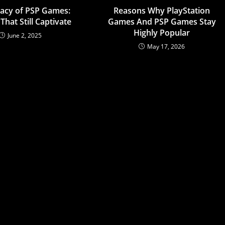
acy of PSP Games:
Reasons Why PlayStation
 That Still Captivate
Games And PSP Games Stay
Highly Popular
June 2, 2025
May 17, 2026