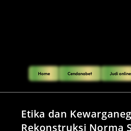
Home
Cendanabet
Judi online
Etika dan Kewarganega
Rekonstruksi Norma S