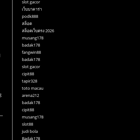
slot gacor
เว็บบาคาร่า
podk888
h
สล็อต
สล็อตเว็บตรง 2026
musang178
badak178
fangwin88
l
badak178
slot gacor
cipit88
tapir328
toto macau
g
arena212
badak178
cipit88
musang178
slot88
judi bola
Badak178