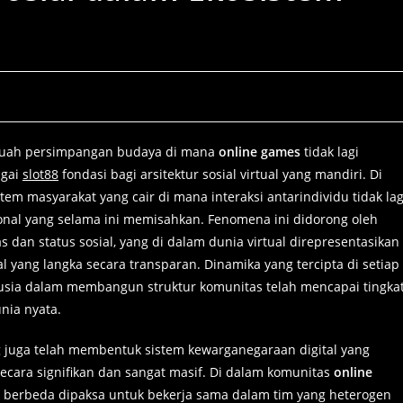
buah persimpangan budaya di mana
online games
tidak lagi
agai
slot88
fondasi bagi arsitektur sosial virtual yang mandiri. Di
tem masyarakat yang cair di mana interaksi antarindividu tidak lag
isional yang selama ini memisahkan. Fenomena ini didorong oleh
an status sosial, yang di dalam dunia virtual direpresentasikan
l yang langka secara transparan. Dinamika yang tercipta di setiap
usia dalam membangun struktur komunitas telah mencapai tingka
nia nyata.
ing juga telah membentuk sistem kewarganegaraan digital yang
ecara signifikan dan sangat masif. Di dalam komunitas
online
at berbeda dipaksa untuk bekerja sama dalam tim yang heterogen