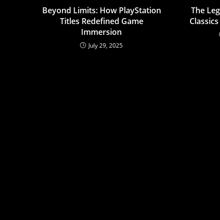
Beyond Limits: How PlayStation
The Leg
Titles Redefined Game
Classics
Immersion
July 29, 2025