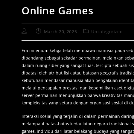
Online Games
March 20, 2026
Uncategorized
Era milenium ketiga telah membawa manusia pada se
dipandang sebagai sekadar permainan, melainkan seb
dalam ruang siber yang sangat luas, tercipta sebuah sis
dibatasi oleh atribut fisik atau batasan geografis trad
kebutuhan mendasar manusia akan pengakuan identitas d
melalui pencapaian prestasi dan kepemilikan aset digita
server permainan menunjukkan bahwa kreativitas man
kompleksitas yang setara dengan organisasi sosial di du
Interaksi sosial yang terjalin di dalam permainan dar
melampaui batas-batas kedaulatan negara tradisional s
games
, individu dari latar belakang budaya yang sang