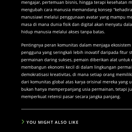
mengajar, pertemuan bisnis, hingga terapi kesehatan me
mengubah cara manusia memandang konsep “kehadiran”,
manusiawi melalui penggunaan avatar yang mampu men
masa di mana dunia fisik dan digital akan menyatu da
hidup manusia melalui akses tanpa batas.
Pentingnya peran komunitas dalam menjaga ekosistem i
pengguna yang seringkali lebih inovatif daripada fitur
permainan daring sukses, pemain diberikan alat untuk
membangun ekonomi kecil di dalam lingkungan permai
demokratisasi kreativitas, di mana setiap orang memil
dari komunitas global atas karya orisinal mereka ya
bukan hanya memperpanjang usia permainan, tetapi jug
memperkuat retensi pasar secara jangka panjang.
YOU MIGHT ALSO LIKE